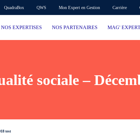
QuadraBox
QWS
Mon Expert en Gestion
Carrière
NOS EXPERTISES
NOS PARTENAIRES
MAG' EXPER
ualité sociale – Décem
18 test