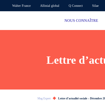
Walter France
Allinial global
Q Connect
Silae
NOUS CONNAÎTRE
Lettre d’act
Mag Expert
Lettre d’actualité sociale – Décembre 20