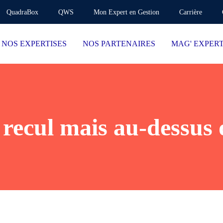
QuadraBox
QWS
Mon Expert en Gestion
Carrière
NOS EXPERTISES
NOS PARTENAIRES
MAG' EXPER
recul mais au-dessus