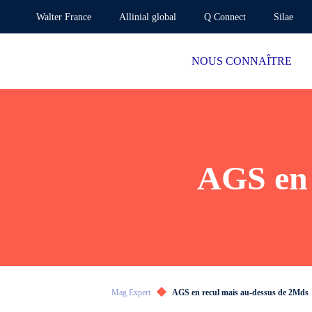
Walter France
Allinial global
Q Connect
Silae
NOUS CONNAÎTRE
AGS en 
Mag Expert
AGS en recul mais au-dessus de 2Mds