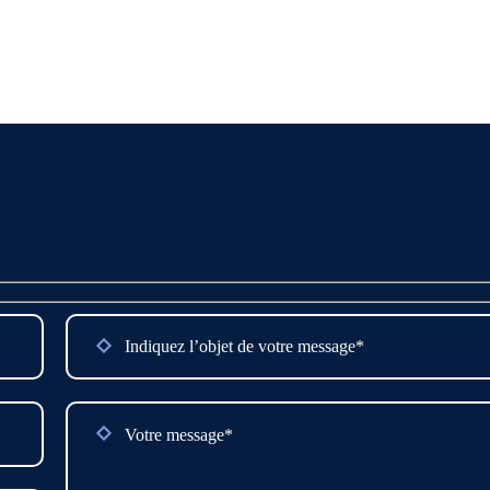
u cahier des charges
 logiciels informatiques
es informatiques