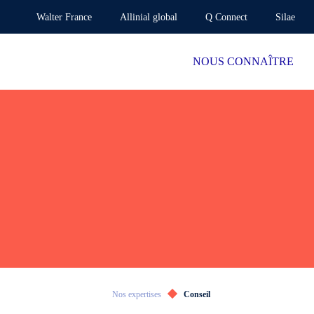
Walter France
Allinial global
Q Connect
Silae
NOUS CONNAÎTRE
Nos expertises
Conseil