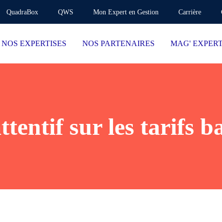
QuadraBox
QWS
Mon Expert en Gestion
Carrière
NOS EXPERTISES
NOS PARTENAIRES
MAG' EXPER
ttentif sur les tarifs b