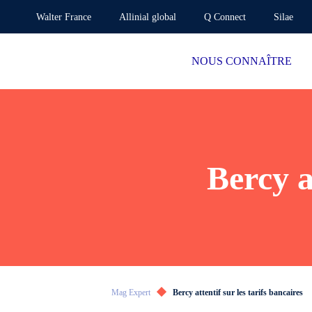
Walter France
Allinial global
Q Connect
Silae
NOUS CONNAÎTRE
Bercy a
Mag Expert
Bercy attentif sur les tarifs bancaires