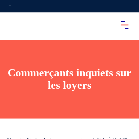
Commerçants inquiets sur
les loyers