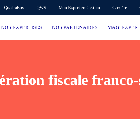
QuadraBox
QWS
Mon Expert en Gestion
Carrière
NOS EXPERTISES
NOS PARTENAIRES
MAG' EXPER
ration fiscale franco-