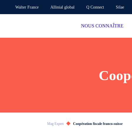
Walter France
Allinial global
Q Connect
Silae
NOUS CONNAÎTRE
Coopé
Mag Expert
Coopération fiscale franco-suisse