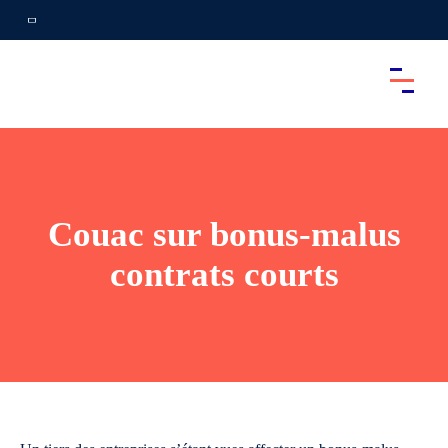
Couac sur bonus-malus
contrats courts