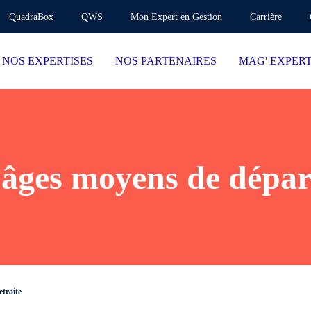
QuadraBox
QWS
Mon Expert en Gestion
Carrière
NOS EXPERTISES
NOS PARTENAIRES
MAG' EXPER
 âges moyens de départ
etraite