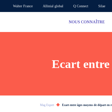
Walter France
Allinial global
Q Connect
Silae
NOUS CONNAÎTRE
Ecart entre
Mag Expert
Ecart entre âges moyens de départ en r