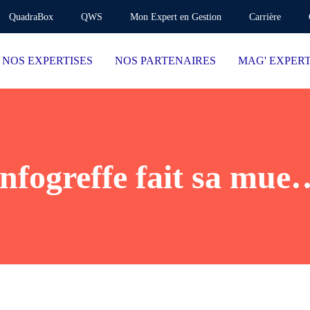
QuadraBox
QWS
Mon Expert en Gestion
Carrière
NOS EXPERTISES
NOS PARTENAIRES
MAG' EXPER
Infogreffe fait sa mue