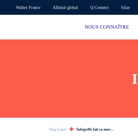
Walter France
Allinial global
Q Connect
Silae
NOUS CONNAÎTRE
Mag Expert
Infogreffe fait sa mue…