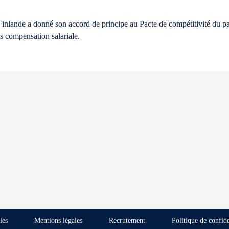
 Finlande a donné son accord de principe au Pacte de compétitivité du pa
ns compensation salariale.
les
Mentions légales
Recrutement
Politique de confide