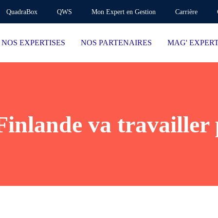
QuadraBox
QWS
Mon Expert en Gestion
Carrière
NOS EXPERTISES
NOS PARTENAIRES
MAG' EXPER
Finlande va travailler 