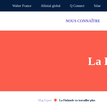
Walter France
Allinial global
Q Connect
Silae
NOUS CONNAÎTRE
La 
Mag Expert
La Finlande va travailler plus