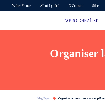
Walter France
Allinial global
Q Connect
Silae
NOUS CONNAÎTRE
Organiser 
Mag Expert
Organiser la concurrence en complémen