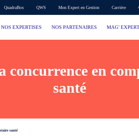
QuadraBox
QWS
Mon Expert en Gestion
Carrière
NOS EXPERTISES
NOS PARTENAIRES
MAG' EXPER
la concurrence en com
santé
taire santé