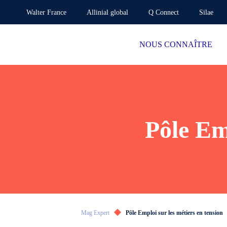
Walter France
Allinial global
Q Connect
Silae
NOUS CONNAÎTRE
Pôle Em
Mag Expert
Pôle Emploi sur les métiers en tension