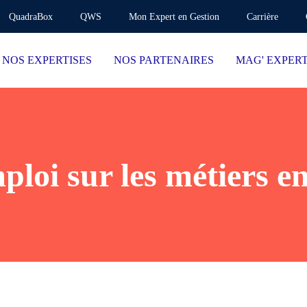
QuadraBox
QWS
Mon Expert en Gestion
Carrière
NOS EXPERTISES
NOS PARTENAIRES
MAG' EXPER
ploi sur les métiers en