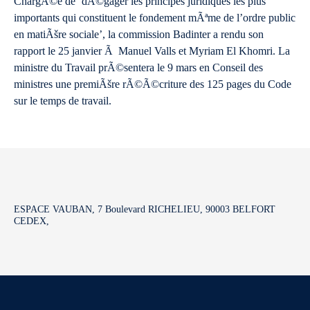
ChargÃ©e de ‘dÃ©gager les principes juridiques les plus
importants qui constituent le fondement mÃªme de l’ordre public
en matiÃšre sociale’, la commission Badinter a rendu son
rapport le 25 janvier Ã Manuel Valls et Myriam El Khomri. La
ministre du Travail prÃ©sentera le 9 mars en Conseil des
ministres une premiÃšre rÃ©Ã©criture des 125 pages du Code
sur le temps de travail.
ESPACE VAUBAN, 7 Boulevard RICHELIEU, 90003 BELFORT
CEDEX,