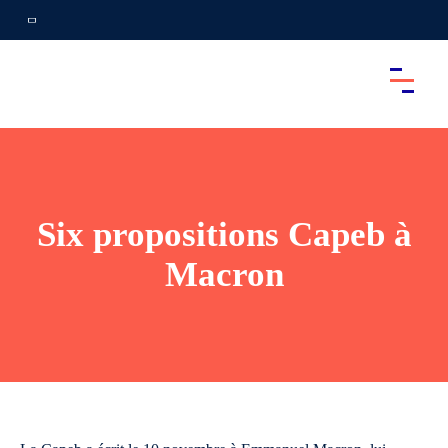
Six propositions Capeb à
Macron